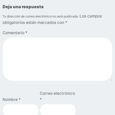
Deja una respuesta
Los campos
Tu dirección de correo electrónico no será publicada.
obligatorios están marcados con
*
Comentario
*
Correo electrónico
Nombre
*
*