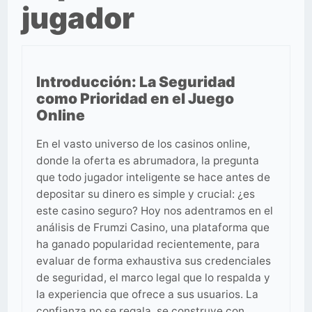
jugador
Introducción: La Seguridad
como Prioridad en el Juego
Online
En el vasto universo de los casinos online,
donde la oferta es abrumadora, la pregunta
que todo jugador inteligente se hace antes de
depositar su dinero es simple y crucial: ¿es
este casino seguro? Hoy nos adentramos en el
análisis de Frumzi Casino, una plataforma que
ha ganado popularidad recientemente, para
evaluar de forma exhaustiva sus credenciales
de seguridad, el marco legal que lo respalda y
la experiencia que ofrece a sus usuarios. La
confianza no se regala, se construye con