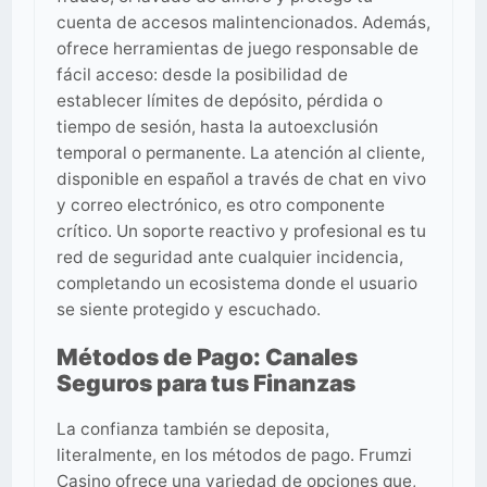
cuenta de accesos malintencionados. Además,
ofrece herramientas de juego responsable de
fácil acceso: desde la posibilidad de
establecer límites de depósito, pérdida o
tiempo de sesión, hasta la autoexclusión
temporal o permanente. La atención al cliente,
disponible en español a través de chat en vivo
y correo electrónico, es otro componente
crítico. Un soporte reactivo y profesional es tu
red de seguridad ante cualquier incidencia,
completando un ecosistema donde el usuario
se siente protegido y escuchado.
Métodos de Pago: Canales
Seguros para tus Finanzas
La confianza también se deposita,
literalmente, en los métodos de pago. Frumzi
Casino ofrece una variedad de opciones que,