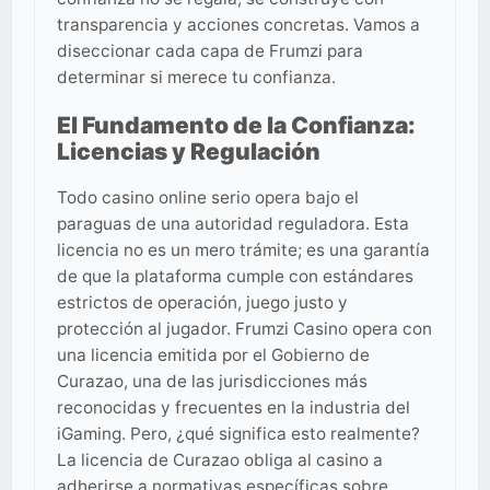
transparencia y acciones concretas. Vamos a
diseccionar cada capa de Frumzi para
determinar si merece tu confianza.
El Fundamento de la Confianza:
Licencias y Regulación
Todo casino online serio opera bajo el
paraguas de una autoridad reguladora. Esta
licencia no es un mero trámite; es una garantía
de que la plataforma cumple con estándares
estrictos de operación, juego justo y
protección al jugador. Frumzi Casino opera con
una licencia emitida por el Gobierno de
Curazao, una de las jurisdicciones más
reconocidas y frecuentes en la industria del
iGaming. Pero, ¿qué significa esto realmente?
La licencia de Curazao obliga al casino a
adherirse a normativas específicas sobre