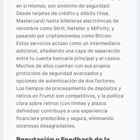
en sí mismas, son sinónimo de seguridad.
Desde tarjetas de crédito y débito (Visa,
Mastercard) hasta billeteras electrónicas de
renombre como Skrill, Neteller y MiFinity, y
pasando por criptomonedas como Bitcoin.
Estos servicios actúan como un intermediario
adicional, añadiendo una capa de separación
entre tu cuenta bancaria principal y el casino.
Muchos de ellos cuentan con sus propios
protocolos de seguridad avanzados y
opciones de autenticación de dos factores.
Los tiempos de procesamiento de depósitos y
retiros en Frumzi son competitivos, y la política
clara sobre retiros (con límites y plazos
definidos) contribuye a una experiencia
financiera predecible y segura, eliminando
sorpresas desagradables.
Reputación y Feedback de la