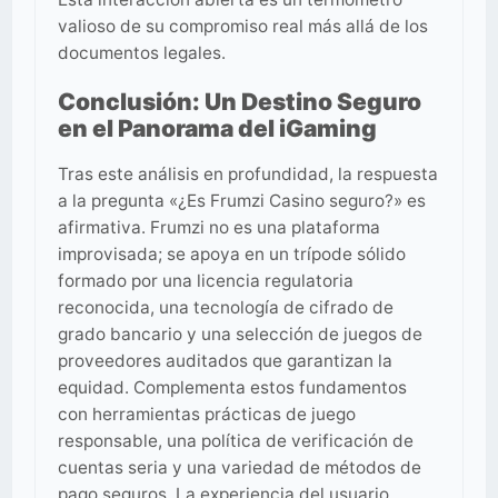
valioso de su compromiso real más allá de los
documentos legales.
Conclusión: Un Destino Seguro
en el Panorama del iGaming
Tras este análisis en profundidad, la respuesta
a la pregunta «¿Es Frumzi Casino seguro?» es
afirmativa. Frumzi no es una plataforma
improvisada; se apoya en un trípode sólido
formado por una licencia regulatoria
reconocida, una tecnología de cifrado de
grado bancario y una selección de juegos de
proveedores auditados que garantizan la
equidad. Complementa estos fundamentos
con herramientas prácticas de juego
responsable, una política de verificación de
cuentas seria y una variedad de métodos de
pago seguros. La experiencia del usuario,