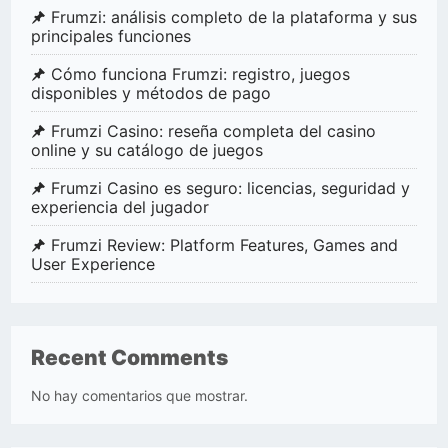
Frumzi: análisis completo de la plataforma y sus
principales funciones
Cómo funciona Frumzi: registro, juegos
disponibles y métodos de pago
Frumzi Casino: reseña completa del casino
online y su catálogo de juegos
Frumzi Casino es seguro: licencias, seguridad y
experiencia del jugador
Frumzi Review: Platform Features, Games and
User Experience
Recent Comments
No hay comentarios que mostrar.