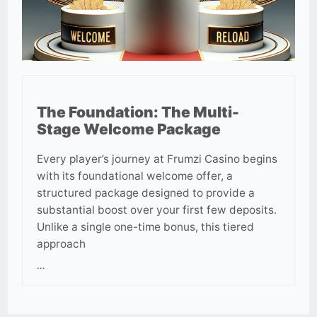
Step
Guide
for
New
Users
The Foundation: The Multi-
Stage Welcome Package
Every player’s journey at Frumzi Casino begins
with its foundational welcome offer, a
structured package designed to provide a
substantial boost over your first few deposits.
Unlike a single one-time bonus, this tiered
approach
…