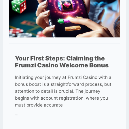
and
Player
Protecti
Your First Steps: Claiming the
Frumzi Casino Welcome Bonus
Initiating your journey at Frumzi Casino with a
bonus boost is a straightforward process, but
attention to detail is crucial. The journey
begins with account registration, where you
must provide accurate
…