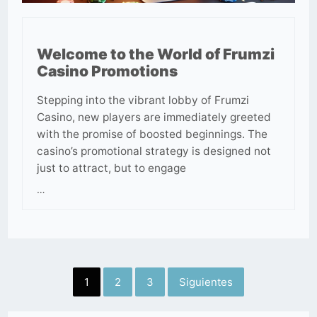
Welcome to the World of Frumzi
Casino Promotions
Stepping into the vibrant lobby of Frumzi
Casino, new players are immediately greeted
with the promise of boosted beginnings. The
casino’s promotional strategy is designed not
just to attract, but to engage
…
Paginación
1
2
3
Siguientes
de
entradas