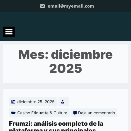
Saltar
email@myemail.com
al
contenido
Mes:
diciembre
2025
diciembre 25, 2025
en
Casino Etiquette & Culture
Deja un comentario
Frumzi:
Frumzi: análisis completo de la
plataforma y sus principales
análisis