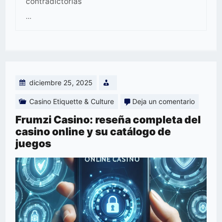
contradictorias
…
diciembre 25, 2025
en
Casino Etiquette & Culture
Deja un comentario
Frumzi
Frumzi Casino: reseña completa del
casino online y su catálogo de
Casino:
juegos
reseña
complet
del
casino
online
y