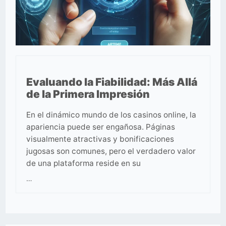
su
catálog
de
juegos
Evaluando la Fiabilidad: Más Allá
de la Primera Impresión
En el dinámico mundo de los casinos online, la
apariencia puede ser engañosa. Páginas
visualmente atractivas y bonificaciones
jugosas son comunes, pero el verdadero valor
de una plataforma reside en su
…