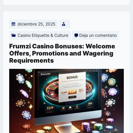
diciembre 25, 2025
en
Casino Etiquette & Culture
Deja un comentario
Frumzi
Frumzi Casino Bonuses: Welcome
Offers, Promotions and Wagering
Casino
Requirements
Bonuses
Welcom
Offers,
Promoti
and
Wagerin
Require