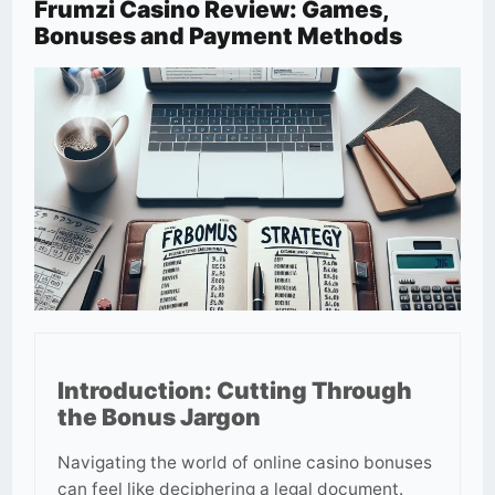
Frumzi
Frumzi Casino Review: Games,
Bonuses and Payment Methods
Casino
Review:
Games,
Bonuses
and
Paymen
Method
Introduction: Cutting Through
the Bonus Jargon
Navigating the world of online casino bonuses
can feel like deciphering a legal document.